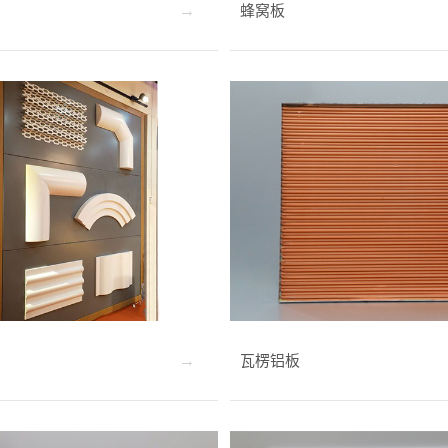
蜂窝板
瓦楞铝板