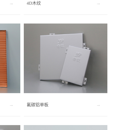
4D木纹
氟碳铝单板