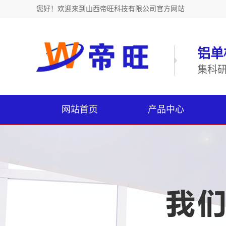
您好！欢迎来到山西帝旺科技有限公司官方网站
铝单
集科
网站首页
产品中心