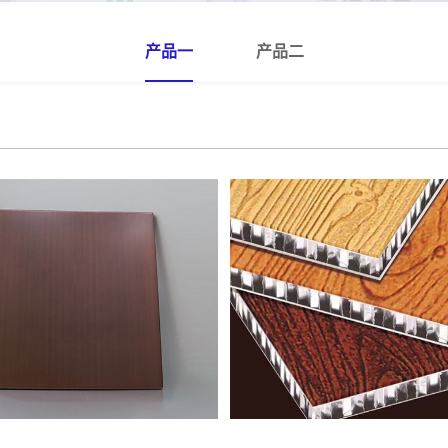
产品一
产品二