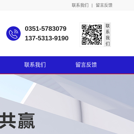
联系我们
|
留言反馈
联
0351-5783079
系
137-5313-9190
我
们
联系我们
留言反馈