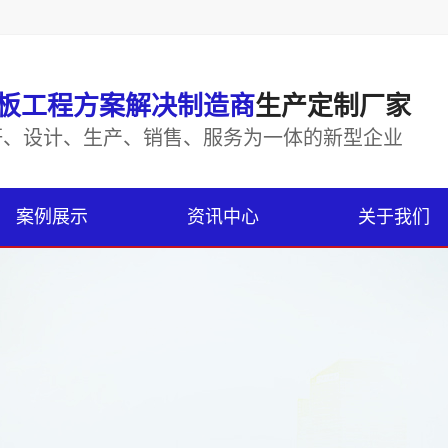
板工程方案解决制造商
生产定制厂家
研、设计、生产、销售、服务为一体的新型企业
案例展示
资讯中心
关于我们