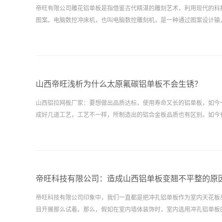
帝旺有限公司雕花铝单板是指借鉴古代精湛的雕刻艺术，利用现代的科
图案。电脑数控冲床机，也叫电脑数控雕刻机，是一种通过图案设计输入，传
山西帝旺浅析为什么太原氟碳铝单板不会生锈？
山西铝拉网板厂家：要想做出品质达标，使用寿命又长的铝单板，如今
成好几道工艺，工艺不一样，所制造出的铝合金板品质也有区别。如今有工作
帝旺科技有限公司：造成山西铝单板变翘不平整的原
帝旺科技有限公司印象中，我们一直都是把冲孔铝单板作为室内天花板
目开展那么试着。那么，假如在室内墙体装饰时，室内选用冲孔铝单板的装饰