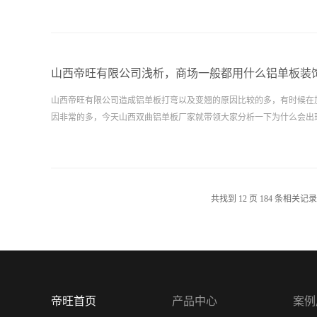
山西帝旺有限公司浅析，商场一般都用什么铝单板装
山西帝旺有限公司造成铝单板打弯以及变翘的原因比较的多，有时候在
因非常的多，今天山西双曲铝单板厂家就带领大家分析一下为什么会出现不平
共找到
12
页
184
条相关记录
帝旺首页
产品中心
案例