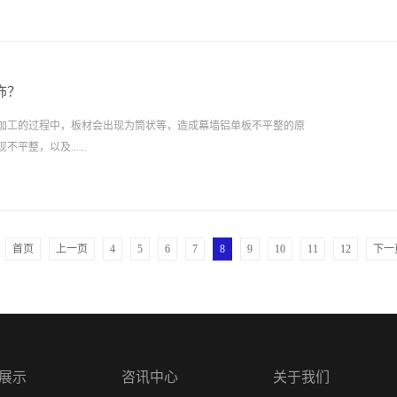
饰？
加工的过程中，板材会出现为筒状等，造成幕墙铝单板不平整的原
整，以及......
首页
上一页
4
5
6
7
8
9
10
11
12
下一
展示
咨讯中心
关于我们