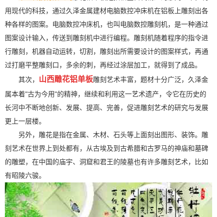
用现代的科技，通过久泽金属建材电脑数控冲床机在铝板上雕刻出各
种各样的图案。电脑数控冲床机，也叫电脑数控雕刻机，是一种通过
图案设计输入，传送到雕刻机中进行编程。雕刻机随着程序的指令进
行雕刻，机器自动运转，切割，雕刻出所需要设计的图案样式，再通
过打磨平整雕刻口，多余的刺，再经过涂层加工，就得到了成品。
山西雕花铝单板
其次，
雕刻艺术丰富，题材十分广泛，久泽金
属本着"古为今用"的精神，继续和利用这一艺术遗产，令它在历史的
长河中不断地创新、发展、提高、完善，促进雕刻艺术的研究与发展
更上一层楼。
另外，雕花是指在金属、木材、石头等上面刻出图形、装饰。雕
刻艺术在世界上到处都有，从古埃及到古希腊和古罗马的神庙和墓碑
的雕塑，在中国的庙宇、洞窟和君王的陵墓也有许多雕刻艺术，比如
有昭陵六骏。